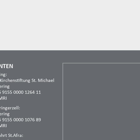
NTEN
ing:
 Kirchenstiftung St. Michael
ering
6 9155 0000 1264 11
MRI
ingerzell:
ering
6 9155 0000 1076 89
MRI
rt St.Afra: