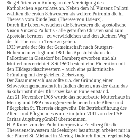
Sie gehörten von Anfang an der Vereinigung des
Katholischen Apostolates an. Neben dem hl. Vinzenz Pallotti
wählten die ersten Schwestern als weitere Patronin die hl.
Theresia vom Kinde Jesu (Therese von Lisieux).
Durch ihr Leben versuchen die Schwestern die apostolische
Vision Vinzenz Pallottis - alle getauften Christen sind zum
Apostolat berufen - zu verwirklichen und den „kleinen Weg“
der hl. Theresia in Treue zu gehen.
1933 wurde der Sitz der Gemeinschaft nach Stuttgart-
Hohenheim verlegt und 1951 das Apostolatshaus der
Pallottiner in Gleusdorf bei Bamberg erworben und als
Mutterhaus errichtet. Seit 1960 besteht eine Föderation mit
den Hildegardisschwestern – auch eine pallottinische
Gründung mit der gleichen Zielsetzung.
Der Zusammenschluss sollte u.a. der Gründung einer
Schwesterngemeinschaft in Indien dienen, aus der dann das
Säkularinstitut der Khristsevikas in Pune entstand.
Am 21. November 1968 wurde das neuerbaute Mutterhaus in
Mering und 1989 das angrenzende neuerbaute Alten- und
Pflegeheim St. Theresia eingeweiht. Die Betriebsführung des
Alten- und Pflegheimes wurde im Jahre 2011 von der CAB
Caritas Augsburg gGmbH übernommen.
H. P. Kunz, von der Pallottinerprovinz Friedberg für die
Theresienschwestern als Seelsorger beauftragt, arbeitet mit in
der Pfarrei St. Michael in Mering. Dadurch finden regelmäßig