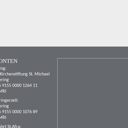
ONTEN
ing:
 Kirchenstiftung St. Michael
ering
6 9155 0000 1264 11
MRI
ingerzell:
ering
6 9155 0000 1076 89
MRI
rt St.Afra: