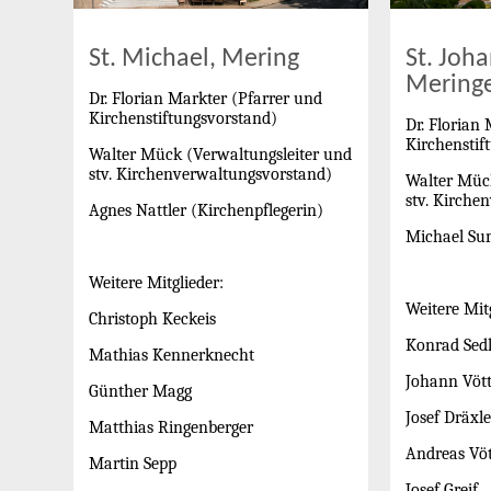
St. Michael, Mering
St. Joh
Meringe
Dr. Florian Markter (Pfarrer und
Kirchenstiftungsvorstand)
Dr. Florian
Kirchenstif
Walter Mück (Verwaltungsleiter und
stv. Kirchenverwaltungsvorstand)
Walter Mück
stv. Kirche
Agnes Nattler (Kirchenpflegerin)
Michael Su
Weitere Mitglieder:
Weitere Mitg
Christoph Keckeis
Konrad Sed
Mathias Kennerknecht
Johann Vött
Günther Magg
Josef Dräxle
Matthias Ringenberger
Andreas Vöt
Martin Sepp
Josef Greif