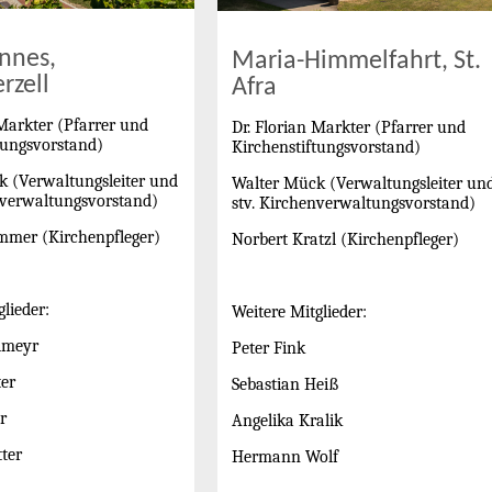
annes,
Maria-Himmelfahrt, St.
rzell
Afra
 Markter (Pfarrer und
Dr. Florian Markter (Pfarrer und
tungsvorstand)
Kirchenstiftungsvorstand)
 (Verwaltungsleiter und
Walter Mück (Verwaltungsleiter un
nverwaltungsvorstand)
stv. Kirchenverwaltungsvorstand)
mmer (Kirchenpfleger)
Norbert Kratzl (Kirchenpfleger)
lieder:
Weitere Mitglieder:
lmeyr
Peter Fink
er
Sebastian Heiß
r
Angelika Kralik
ter
Hermann Wolf